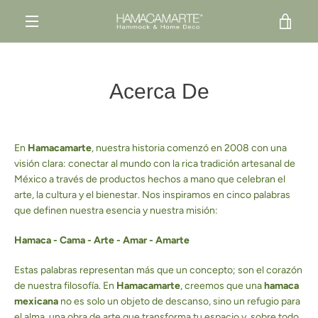
Ir
VER
directamente
al
MENÚ
contenido
CAR
Acerca De
En
Hamacamarte
, nuestra historia comenzó en 2008 con una
visión clara: conectar al mundo con la rica tradición artesanal de
México a través de productos hechos a mano que celebran el
arte, la cultura y el bienestar. Nos inspiramos en cinco palabras
que definen nuestra esencia y nuestra misión:
Hamaca - Cama - Arte - Amar - Amarte
Estas palabras representan más que un concepto; son el corazón
de nuestra filosofía. En
Hamacamarte
, creemos que una
hamaca
mexicana
no es solo un objeto de descanso, sino un refugio para
el alma, una obra de arte que transforma tu espacio y, sobre todo,